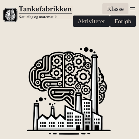
Spring
Klasse
til
Aktiviteter
Forløb
indhold